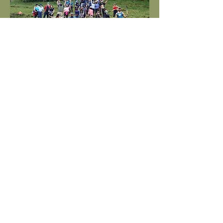
Unite al cambio y ayudanos a rehabilitar los
bosques de altura de Costa Rica. Podes
ayudarnos en las siembras, cuido o en las áreas
de germinación.
Conocé más
Estamos comprometidos
con la rehabilitación
Todas las donaciones dadas a Fundación Bosque
Vivo van dirigidas a proyectos de rehabilitación,
educación, investigación y desarrollo y cuido de
bosques de Costa Rica. Sembramos cada árbol y
arbusto con propósito: recuperar los bosques que