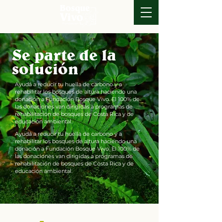
Se parte de la
solución
Ayudá a reducir tu huella de carbono y a
rehabilitar los bosques de altura haciendo una
donación a Fundación Bosque Vivo. El 100% de
las donaciones van dirigidas a programas de
rehabilitación de bosques de Costa Rica y de
educación ambiental.
Ayudá a reducir tu huella de carbono y a
rehabilitar los bosques de altura haciendo una
donación a Fundación Bosque Vivo. El 100% de
las donaciones van dirigidas a programas de
rehabilitación de bosques de Costa Rica y de
educación ambiental.