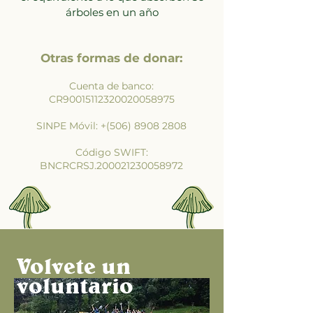
árboles en un año
Otras formas de donar:
Cuent
a de banco:
CR90015112320020058975
SINPE Móvil: +(506)
8908 2808
Código SWIFT:
BNCRCRSJ.200021230058972
Volvete un
voluntario